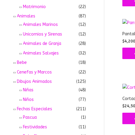
Matrimonio
(22)
Animales
(87)
Animales Marinos
(12)
Panta
Unicornios y Sirenas
(12)
$
4,20
Animales de Granja
(28)
Animales Salvajes
(32)
Bebe
(18)
Cenefas y Marcos
(22)
Dibujos Animados
(125)
Niñas
(48)
Corta
Niños
(77)
$
24,5
Fechas Especiales
(211)
Pascua
(1)
Festividades
(11)