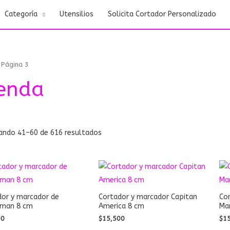
Categoría
Utensilios
Solicita Cortador Personalizado
Ordenado
 Página 3
por
los
ienda
últimos
ando 41–60 de 616 resultados
dor y marcador de
Cortador y marcador Capitan
Cor
rman 8 cm
America 8 cm
Ma
00
$
15,500
$
1