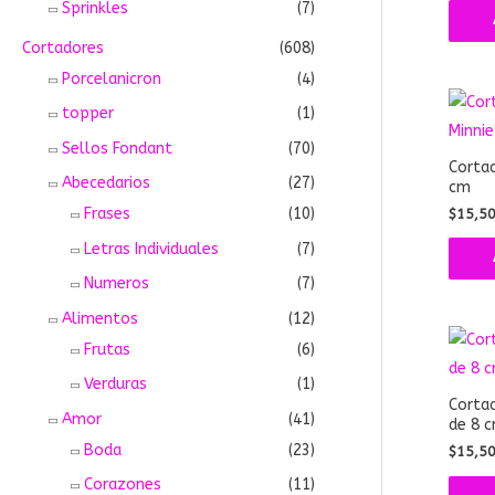
Sprinkles
(7)
Cortadores
(608)
Porcelanicron
(4)
topper
(1)
Sellos Fondant
(70)
Cortad
Abecedarios
(27)
cm
Frases
(10)
$
15,5
Letras Individuales
(7)
Numeros
(7)
Alimentos
(12)
Frutas
(6)
Verduras
(1)
Corta
Amor
(41)
de 8 
Boda
(23)
$
15,5
Corazones
(11)