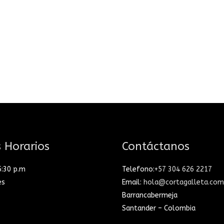
 Horarios
Contáctanos
5:30 p.m
Telefono:
+57 304 626 2217
es
Email:
hola@cortagalleta.com
Barrancabermeja
Santander – Colombia