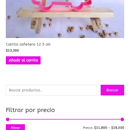
Carrito cafetero 12.5 cm
$
13,300
Añadir al carrito
B
P
P
Buscar
u
r
r
s
e
e
Filtrar por precio
c
c
c
a
i
i
r
o
o
Precio:
$11,800
—
$18,300
Filtrar