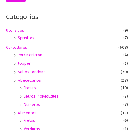
p
m
m
o
í
á
Categorías
r
n
x
:
i
i
Utensilios
(9)
m
m
Sprinkles
(7)
o
o
Cortadores
(608)
Porcelanicron
(4)
topper
(1)
Sellos Fondant
(70)
Abecedarios
(27)
Frases
(10)
Letras Individuales
(7)
Numeros
(7)
Alimentos
(12)
Frutas
(6)
Verduras
(1)