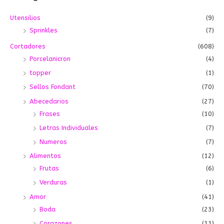
:
i
i
Utensilios
(9)
m
m
Sprinkles
(7)
o
o
Cortadores
(608)
Porcelanicron
(4)
topper
(1)
Sellos Fondant
(70)
Abecedarios
(27)
Frases
(10)
Letras Individuales
(7)
Numeros
(7)
Alimentos
(12)
Frutas
(6)
Verduras
(1)
Amor
(41)
Boda
(23)
Corazones
(11)