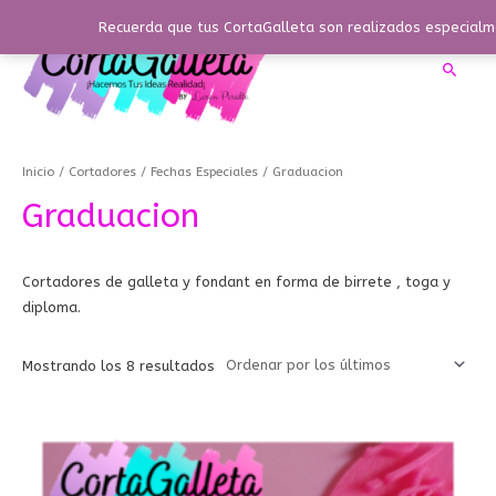
Ir
Recuerda que tus CortaGalleta son realizados especialme
al
contenido
Busca
Ordenado
por
los
Inicio
/
Cortadores
/
Fechas Especiales
/ Graduacion
últimos
Graduacion
Cortadores de galleta y fondant en forma de birrete , toga y
diploma.
Mostrando los 8 resultados