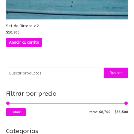
Set de Birrete x 2
$
10,300
Añadir al carrito
B
P
P
Buscar
u
r
r
s
e
e
Filtrar por precio
c
c
c
a
i
i
r
o
o
Precio:
$8,700
—
$33,500
Filtrar
p
m
m
o
í
á
Categorías
r
n
x