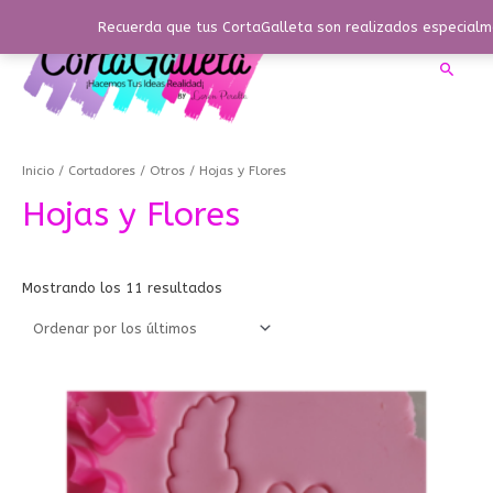
Ir
Recuerda que tus CortaGalleta son realizados especialme
al
contenido
Busca
Ordenado
por
los
Inicio
/
Cortadores
/
Otros
/ Hojas y Flores
últimos
Hojas y Flores
Mostrando los 11 resultados