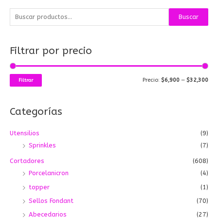
B
P
P
Buscar
u
r
r
s
e
e
Filtrar por precio
c
c
c
a
i
i
r
o
o
Precio:
$6,900
—
$32,300
Filtrar
p
m
m
o
í
á
Categorías
r
n
x
:
i
i
Utensilios
(9)
m
m
Sprinkles
(7)
o
o
Cortadores
(608)
Porcelanicron
(4)
topper
(1)
Sellos Fondant
(70)
Abecedarios
(27)