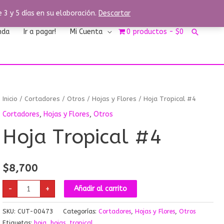
3 y 5 días en su elaboración.
Descartar
Buscar
nda
Ir a pagar!
Mi Cuenta
0 productos
$0
Hoja
Inicio
/
Cortadores
/
Otros
/
Hojas y Flores
/ Hoja Tropical #4
Tropical
#4
Cortadores
,
Hojas y Flores
,
Otros
cantidad
Hoja Tropical #4
$
8,700
-
+
Añadir al carrito
SKU:
CUT-00473
Categorías:
Cortadores
,
Hojas y Flores
,
Otros
Etiquetas:
hoja
,
hojas
,
tropical