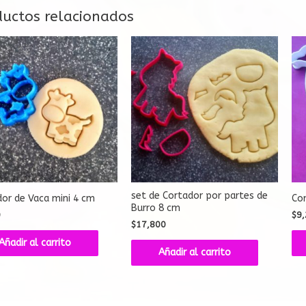
ductos relacionados
set de Cortador por partes de
or de Vaca mini 4 cm
Co
Burro 8 cm
0
$
9,
$
17,800
Añadir al carrito
Añadir al carrito