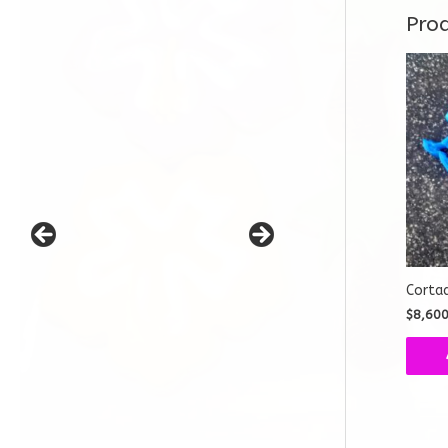
Pro
Cortad
$
8,60