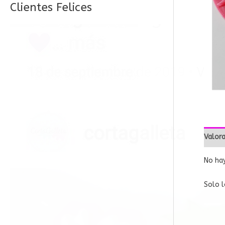
Clientes Felices
o
r
:
Valora
No hay
Solo l