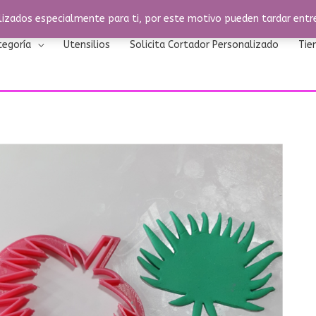
izados especialmente para ti, por este motivo pueden tardar entre 
tegoría
Utensilios
Solicita Cortador Personalizado
Tie