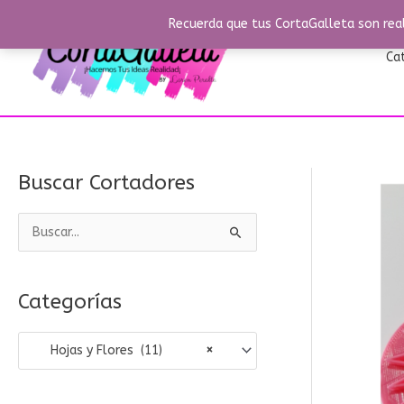
Ir
Recuerda que tus CortaGalleta son real
al
contenido
Ca
Buscar Cortadores
B
u
s
Categorías
c
a
Hojas y Flores (11)
×
r
p