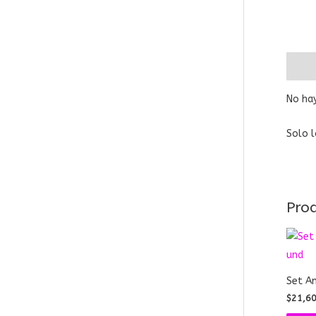
Valora
No hay
Solo l
Pro
Set A
$
21,6