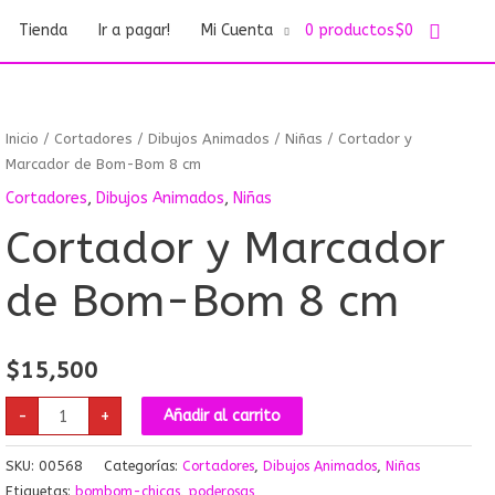
Buscar
Tienda
Ir a pagar!
Mi Cuenta
0 productos
$0
Cortador
Inicio
/
Cortadores
/
Dibujos Animados
/
Niñas
/ Cortador y
y
Marcador
Marcador de Bom-Bom 8 cm
de
Bom-
Cortadores
,
Dibujos Animados
,
Niñas
Bom
8
Cortador y Marcador
cm
cantidad
de Bom-Bom 8 cm
$
15,500
-
+
Añadir al carrito
SKU:
00568
Categorías:
Cortadores
,
Dibujos Animados
,
Niñas
Etiquetas:
bombom-chicas
,
poderosas