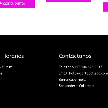
Añadir al carrito
 Horarios
Contáctanos
5:30 p.m
Telefono:
+57 304 626 2217
es
Email:
hola@cortagalleta.com
Barrancabermeja
Santander – Colombia