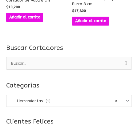
Cortador de Vaca 8 cm
Burro 8 cm
$
10,200
$
17,800
Añadir al carrito
Añadir al carrito
Buscar Cortadores
B
u
s
Categorías
c
a
Herramientas (1)
×
r
p
o
Clientes Felices
r
: