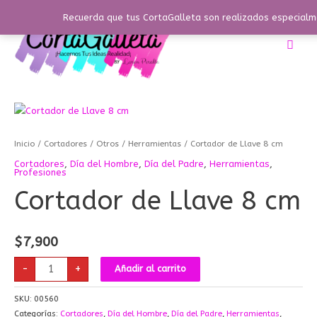
Ir
Recuerda que tus CortaGalleta son realizados especialme
al
contenido
Busc
Cortador
de
Llave
8
cm
Inicio
/
Cortadores
/
Otros
/
Herramientas
/ Cortador de Llave 8 cm
cantidad
Cortadores
,
Día del Hombre
,
Día del Padre
,
Herramientas
,
Profesiones
Cortador de Llave 8 cm
$
7,900
-
+
Añadir al carrito
SKU:
00560
Categorías:
Cortadores
,
Día del Hombre
,
Día del Padre
,
Herramientas
,