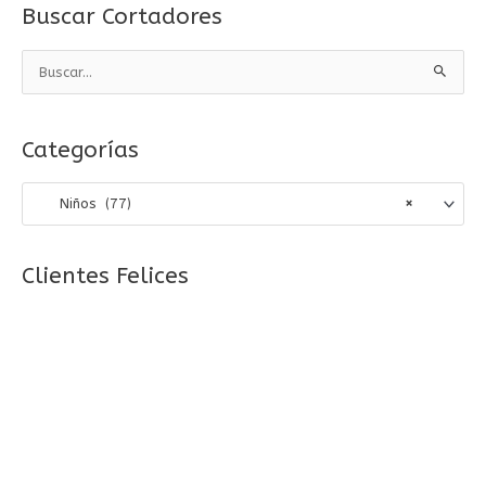
Buscar Cortadores
B
u
s
Categorías
c
a
Niños (77)
×
r
p
o
Clientes Felices
r
: