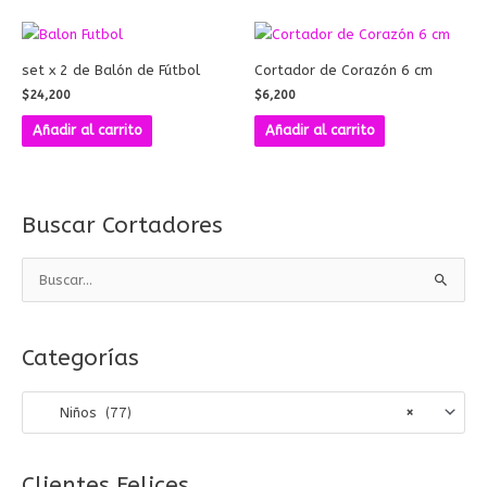
set x 2 de Balón de Fútbol
Cortador de Corazón 6 cm
$
24,200
$
6,200
Añadir al carrito
Añadir al carrito
Buscar Cortadores
B
u
s
Categorías
c
a
Niños (77)
×
r
p
o
Clientes Felices