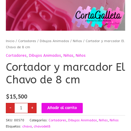
Inicio
/
Cortadores
/
Dibujos Animados
/
Niños
/ Cortador y marcador El
Chavo de 8 cm
Cortadores
,
Dibujos Animados
,
Niñas
,
Niños
Cortador y marcador El
Chavo de 8 cm
$
15,500
-
+
Añadir al carrito
SKU:
00570
Categorías:
Cortadores
,
Dibujos Animados
,
Niñas
,
Niños
Etiquetas:
chavo
,
chavodel8