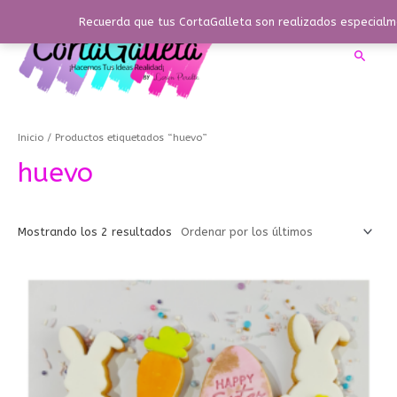
Ir
Recuerda que tus CortaGalleta son realizados especialme
al
contenido
Busca
Ordenado
por
los
Inicio
/ Productos etiquetados “huevo”
últimos
huevo
Mostrando los 2 resultados