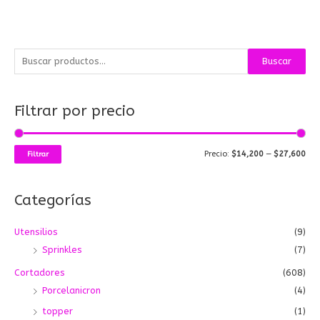
B
P
P
Buscar
u
r
r
s
e
e
Filtrar por precio
c
c
c
a
i
i
r
o
o
Precio:
$14,200
—
$27,600
Filtrar
p
m
m
o
í
á
Categorías
r
n
x
:
i
i
Utensilios
(9)
m
m
Sprinkles
(7)
o
o
Cortadores
(608)
Porcelanicron
(4)
topper
(1)