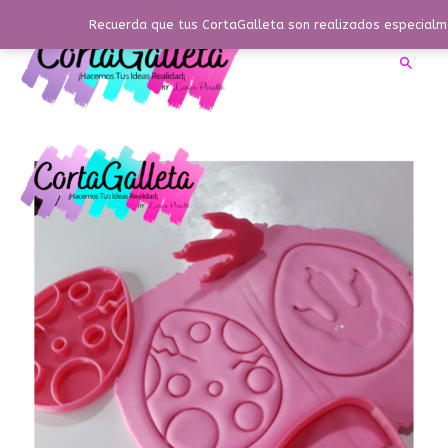
Ir
Recuerda que tus CortaGalleta son realizados especialme
al
contenido
Busca
Huevo
de
Dinosaurio
con
Huella
cantidad