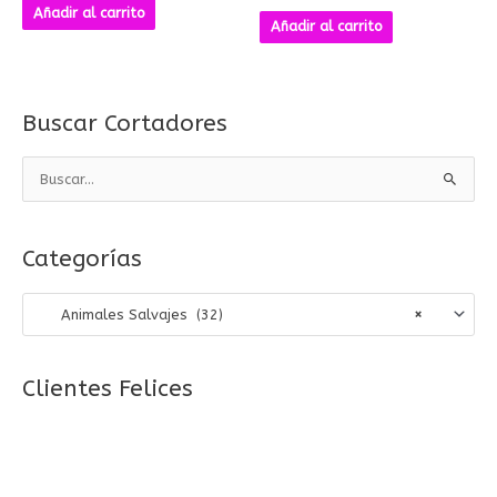
Añadir al carrito
Añadir al carrito
Buscar Cortadores
B
u
s
Categorías
c
a
Animales Salvajes (32)
×
r
p
o
Clientes Felices
r
: