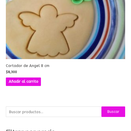
Cortador de Angel 8 cm
$
8,300
Añadir al carrito
B
P
P
Buscar
u
r
r
s
e
e