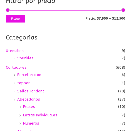
Filtrar por precio
c
c
c
a
i
i
r
o
o
Precio:
$7,900
—
$12,500
Filtrar
p
m
m
o
í
á
Categorías
r
n
x
:
i
i
Utensilios
(9)
m
m
Sprinkles
(7)
o
o
Cortadores
(608)
Porcelanicron
(4)
topper
(1)
Sellos Fondant
(70)
Abecedarios
(27)
Frases
(10)
Letras Individuales
(7)
Numeros
(7)