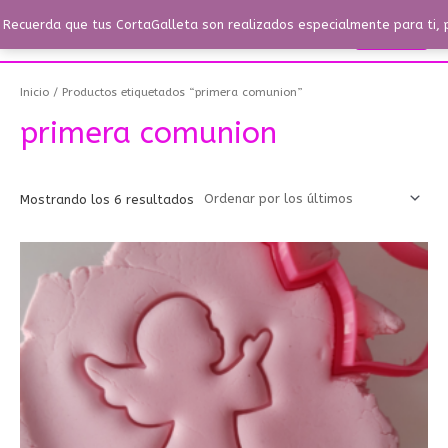
Ir
Menú
Recuerda que tus CortaGalleta son realizados especialmente para ti, 
Buscar
Menú
al
contenido
Ordenado
por
los
Inicio
/ Productos etiquetados “primera comunion”
últimos
primera comunion
Mostrando los 6 resultados