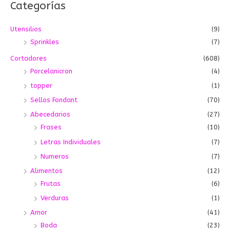
Categorías
r
n
x
:
i
i
Utensilios
(9)
m
m
Sprinkles
(7)
o
o
Cortadores
(608)
Porcelanicron
(4)
topper
(1)
Sellos Fondant
(70)
Abecedarios
(27)
Frases
(10)
Letras Individuales
(7)
Numeros
(7)
Alimentos
(12)
Frutas
(6)
Verduras
(1)
Amor
(41)
Boda
(23)