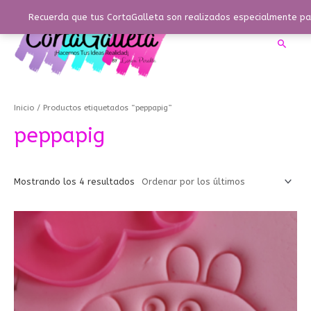
Ir
Recuerda que tus CortaGalleta son realizados especialmente par
al
contenido
Busca
Ordenado
por
los
Inicio
/ Productos etiquetados “peppapig”
últimos
peppapig
Mostrando los 4 resultados