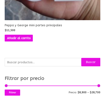
Peppa y George mini partes principales
$
11,500
Añadir al carrito
B
P
P
Buscar
u
r
r
s
e
e
Filtrar por precio
c
c
c
a
i
i
r
o
o
Precio:
$8,900
—
$28,700
Filtrar
p
m
m
o
í
á