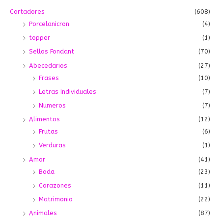
o
o
Cortadores
(608)
Porcelanicron
(4)
topper
(1)
Sellos Fondant
(70)
Abecedarios
(27)
Frases
(10)
Letras Individuales
(7)
Numeros
(7)
Alimentos
(12)
Frutas
(6)
Verduras
(1)
Amor
(41)
Boda
(23)
Corazones
(11)
Matrimonio
(22)
Animales
(87)