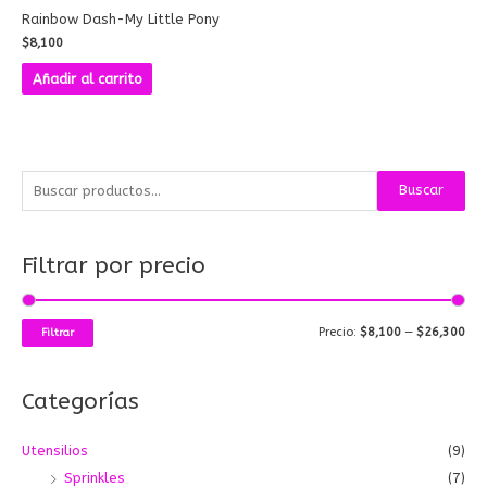
Rainbow Dash-My Little Pony
$
8,100
Añadir al carrito
B
P
P
Buscar
u
r
r
s
e
e
Filtrar por precio
c
c
c
a
i
i
r
o
o
Precio:
$8,100
—
$26,300
Filtrar
p
m
m
o
í
á
Categorías
r
n
x
:
i
i
Utensilios
(9)
m
m
Sprinkles
(7)