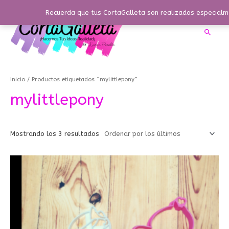
Ir
Recuerda que tus CortaGalleta son realizados especialme
al
contenido
Busca
Ordenado
por
los
Inicio
/ Productos etiquetados “mylittlepony”
últimos
mylittlepony
Mostrando los 3 resultados