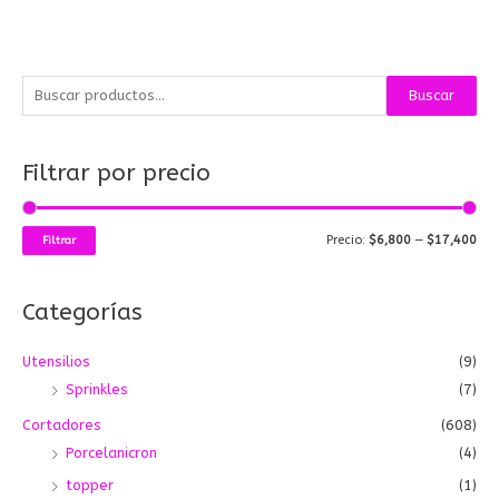
B
P
P
Buscar
u
r
r
s
e
e
Filtrar por precio
c
c
c
a
i
i
r
o
o
Precio:
$6,800
—
$17,400
Filtrar
p
m
m
o
í
á
Categorías
r
n
x
:
i
i
Utensilios
(9)
m
m
Sprinkles
(7)
o
o
Cortadores
(608)
Porcelanicron
(4)
topper
(1)