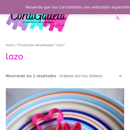
Ir
Recuerda que tus CortaGalleta son realizados especialme
al
contenido
Busca
Ordenado
por
los
Inicio
/ Productos etiquetados “lazo”
últimos
lazo
Mostrando los 2 resultados