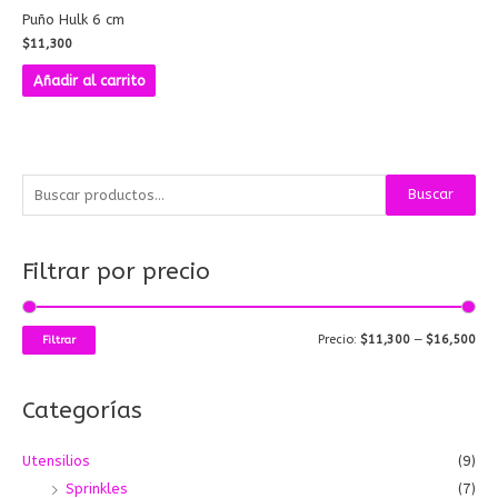
Puño Hulk 6 cm
$
11,300
Añadir al carrito
B
P
P
Buscar
u
r
r
s
e
e
Filtrar por precio
c
c
c
a
i
i
r
o
o
Precio:
$11,300
—
$16,500
Filtrar
p
m
m
o
í
á
Categorías
r
n
x
:
i
i
Utensilios
(9)
m
m
Sprinkles
(7)