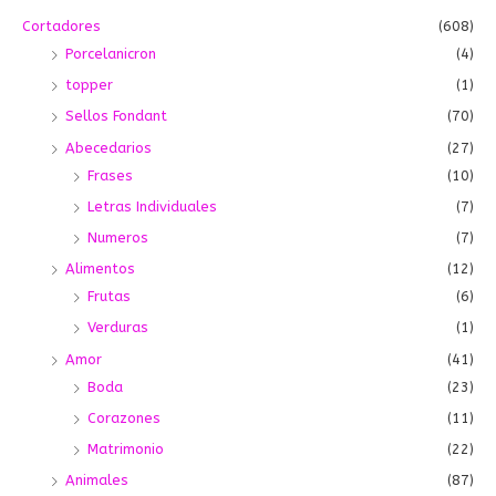
o
o
Cortadores
(608)
Porcelanicron
(4)
topper
(1)
Sellos Fondant
(70)
Abecedarios
(27)
Frases
(10)
Letras Individuales
(7)
Numeros
(7)
Alimentos
(12)
Frutas
(6)
Verduras
(1)
Amor
(41)
Boda
(23)
Corazones
(11)
Matrimonio
(22)
Animales
(87)