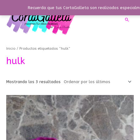
Ir
Recuerda que tus CortaGalleta son realizados especialme
al
contenido
Busca
Ordenado
por
los
Inicio
/ Productos etiquetados “hulk”
últimos
hulk
Mostrando los 3 resultados