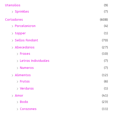
a
Utensilios
(9)
r
Sprinkles
(7)
p
o
Cortadores
(608)
r
Porcelanicron
(4)
:
topper
(1)
Sellos Fondant
(70)
Abecedarios
(27)
Frases
(10)
Letras Individuales
(7)
Numeros
(7)
Alimentos
(12)
Frutas
(6)
Verduras
(1)
Amor
(41)
Boda
(23)
Corazones
(11)