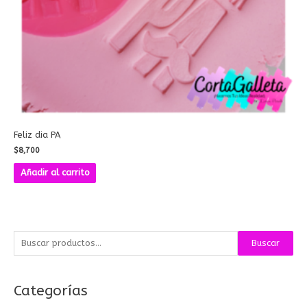
Feliz dia PA
$
8,700
Añadir al carrito
B
Buscar
u
s
Categorías
c