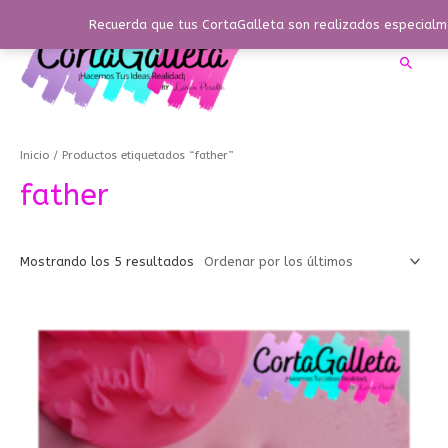
Ir
Recuerda que tus CortaGalleta son realizados especialme
al
contenido
Busca
Ordenado
por
los
Inicio
/ Productos etiquetados “father”
últimos
father
Mostrando los 5 resultados