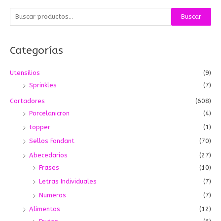
B
Buscar
u
s
Categorías
c
a
Utensilios
(9)
r
Sprinkles
(7)
p
o
Cortadores
(608)
r
Porcelanicron
(4)
:
topper
(1)
Sellos Fondant
(70)
Abecedarios
(27)
Frases
(10)
Letras Individuales
(7)
Numeros
(7)
Alimentos
(12)