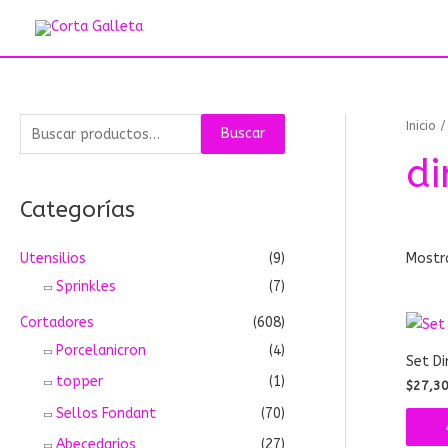
Ir
al
contenido
B
Inicio
/
Buscar
u
di
s
Categorías
c
a
Mostr
Utensilios
(9)
r
Sprinkles
(7)
p
Cortadores
(608)
o
Porcelanicron
(4)
r
Set Di
:
topper
(1)
$
27,3
Sellos Fondant
(70)
Abecedarios
(27)