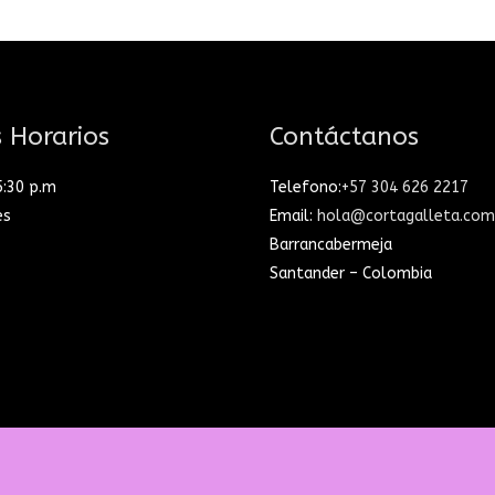
 Horarios
Contáctanos
5:30 p.m
Telefono:
+57 304 626 2217
es
Email:
hola@cortagalleta.com
Barrancabermeja
Santander – Colombia