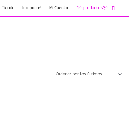
Buscar
Tienda
Ir a pagar!
Mi Cuenta
0 productos
$0