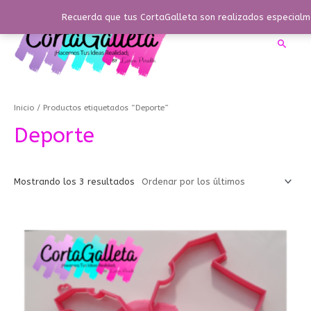
Ir
Recuerda que tus CortaGalleta son realizados especialme
al
contenido
Busca
Ordenado
por
los
Inicio
/ Productos etiquetados “Deporte”
últimos
Deporte
Mostrando los 3 resultados