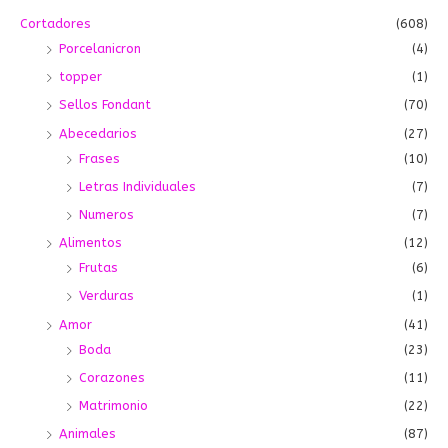
o
o
Cortadores
(608)
Porcelanicron
(4)
topper
(1)
Sellos Fondant
(70)
Abecedarios
(27)
Frases
(10)
Letras Individuales
(7)
Numeros
(7)
Alimentos
(12)
Frutas
(6)
Verduras
(1)
Amor
(41)
Boda
(23)
Corazones
(11)
Matrimonio
(22)
Animales
(87)