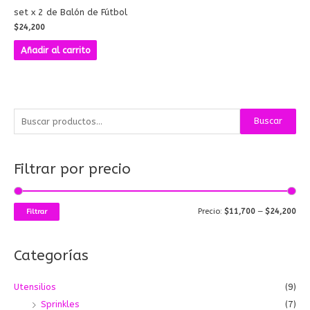
set x 2 de Balón de Fútbol
$
24,200
Añadir al carrito
B
P
P
Buscar
u
r
r
s
e
e
Filtrar por precio
c
c
c
a
i
i
r
o
o
Precio:
$11,700
—
$24,200
Filtrar
p
m
m
o
í
á
Categorías
r
n
x
:
i
i
Utensilios
(9)
m
m
Sprinkles
(7)