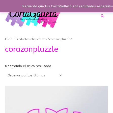
Ir
Recuerda que tus CortaGalleta son realizados especialme
al
contenido
Busca
Inicio
/ Productos etiquetados “corazonpluzzle”
corazonpluzzle
Mostrando el único resultado