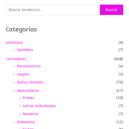
B
Buscar
u
s
Categorías
c
a
Utensilios
(9)
r
Sprinkles
(7)
p
o
Cortadores
(608)
r
Porcelanicron
(4)
:
topper
(1)
Sellos Fondant
(70)
Abecedarios
(27)
Frases
(10)
Letras Individuales
(7)
Numeros
(7)
Alimentos
(12)