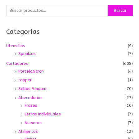
B
Buscar
u
s
Categorías
c
a
Utensilios
(9)
r
Sprinkles
(7)
p
o
Cortadores
(608)
r
Porcelanicron
(4)
:
topper
(1)
Sellos Fondant
(70)
Abecedarios
(27)
Frases
(10)
Letras Individuales
(7)
Numeros
(7)
Alimentos
(12)