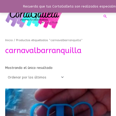
Ir
Recuerda que tus CortaGalleta son realizados especialme
al
contenido
Busca
Inicio
/ Productos etiquetados “carnavalbarranquilla”
carnavalbarranquilla
Mostrando el único resultado