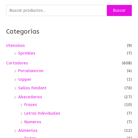
B
Buscar
u
s
Categorías
c
a
Utensilios
(9)
r
Sprinkles
(7)
p
o
Cortadores
(608)
r
Porcelanicron
(4)
:
topper
(1)
Sellos Fondant
(70)
Abecedarios
(27)
Frases
(10)
Letras Individuales
(7)
Numeros
(7)
Alimentos
(12)