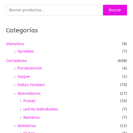
B
Buscar
u
s
Categorías
c
a
Utensilios
(9)
r
Sprinkles
(7)
p
o
Cortadores
(608)
r
Porcelanicron
(4)
:
topper
(1)
Sellos Fondant
(70)
Abecedarios
(27)
Frases
(10)
Letras Individuales
(7)
Numeros
(7)
Alimentos
(12)