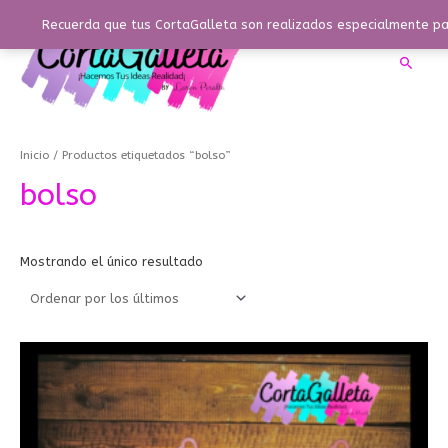
Ir
Recuerda que tus CortaGalleta son realizados especialmente par
al
contenido
Busca
Inicio
/ Productos etiquetados “bolso”
bolso
Mostrando el único resultado