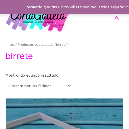
Ir
Recuerda que tus CortaGalleta son realizados especialme
al
contenido
Busca
Inicio
/ Productos etiquetados “birrete”
birrete
Mostrando el único resultado