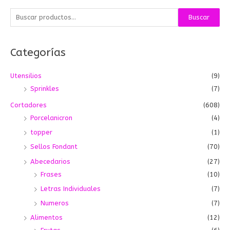
B
Buscar
u
s
Categorías
c
a
Utensilios
(9)
r
Sprinkles
(7)
p
o
Cortadores
(608)
r
Porcelanicron
(4)
:
topper
(1)
Sellos Fondant
(70)
Abecedarios
(27)
Frases
(10)
Letras Individuales
(7)
Numeros
(7)
Alimentos
(12)