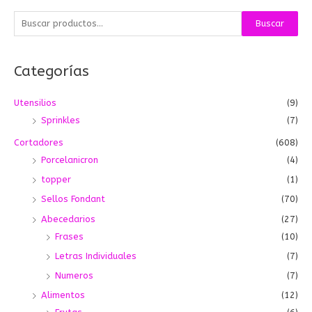
B
Buscar
u
s
Categorías
c
a
Utensilios
(9)
r
Sprinkles
(7)
p
o
Cortadores
(608)
r
Porcelanicron
(4)
:
topper
(1)
Sellos Fondant
(70)
Abecedarios
(27)
Frases
(10)
Letras Individuales
(7)
Numeros
(7)
Alimentos
(12)