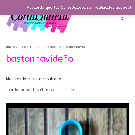
Ir
Recuerda que tus CortaGalleta son realizados especialme
al
contenido
Busca
Inicio
/ Productos etiquetados “bastonnavideño”
bastonnavideño
Mostrando el único resultado