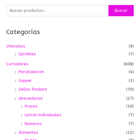
B
Buscar
u
s
Categorías
c
a
Utensilios
(9)
r
Sprinkles
(7)
p
o
Cortadores
(608)
r
Porcelanicron
(4)
:
topper
(1)
Sellos Fondant
(70)
Abecedarios
(27)
Frases
(10)
Letras Individuales
(7)
Numeros
(7)
Alimentos
(12)