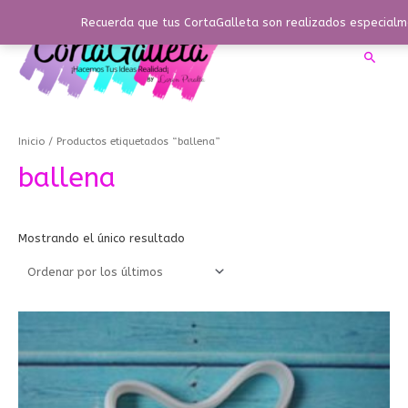
Ir
Recuerda que tus CortaGalleta son realizados especialme
al
contenido
Busca
Inicio
/ Productos etiquetados “ballena”
ballena
Mostrando el único resultado