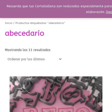
Ir
Menú
Recuerda que tus CortaGalleta son realizados especialmente para t
Buscar
Menú
al
elaboración.
Des
contenido
Ordenado
por
los
Inicio
/ Productos etiquetados “abecedario”
últimos
abecedario
Mostrando los 11 resultados