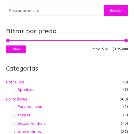
B
P
P
Buscar
u
r
r
s
e
e
Filtrar por precio
c
c
c
a
i
i
r
o
o
Precio:
$50
—
$195,000
Filtrar
p
m
m
o
í
á
Categorías
r
n
x
:
i
i
Utensilios
(9)
m
m
Sprinkles
(7)
o
o
Cortadores
(608)
Porcelanicron
(4)
topper
(1)
Sellos Fondant
(70)
Abecedarios
(27)