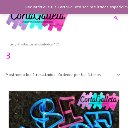
Ir
Recuerda que tus CortaGalleta son realizados especialme
al
contenido
Busca
Ordenado
por
los
Inicio
/ Productos etiquetados “3”
últimos
3
Mostrando los 2 resultados