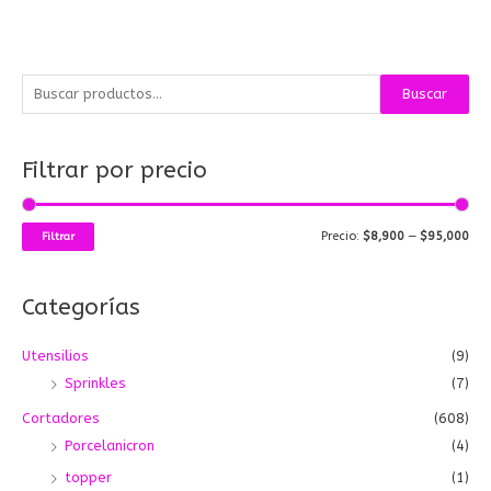
B
P
P
Buscar
u
r
r
s
e
e
Filtrar por precio
c
c
c
a
i
i
r
o
o
Precio:
$8,900
—
$95,000
Filtrar
p
m
m
o
í
á
Categorías
r
n
x
:
i
i
Utensilios
(9)
m
m
Sprinkles
(7)
o
o
Cortadores
(608)
Porcelanicron
(4)
topper
(1)