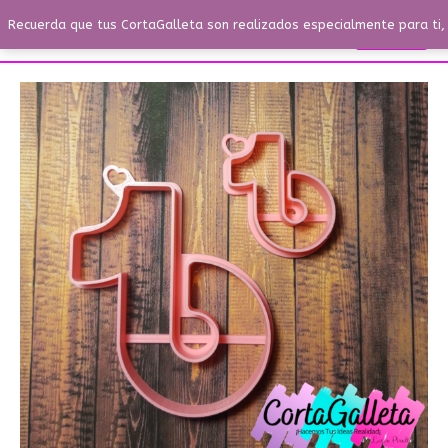
Ir
Menú
Recuerda que tus CortaGalleta son realizados especialmente para ti, 
Buscar
Menú
al
contenido
Tik
-
Tok
de
8,5cm
y
4,5
cm
cantidad