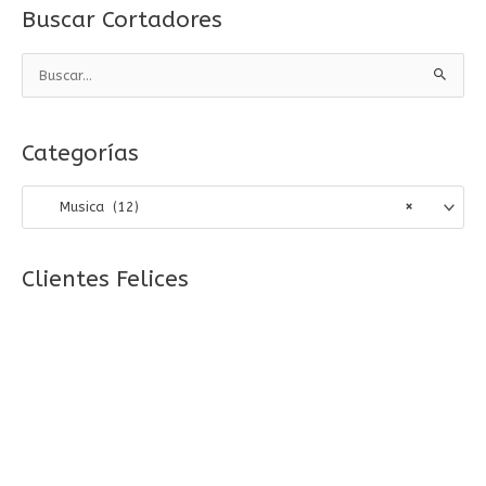
Buscar Cortadores
B
u
s
Categorías
c
a
Musica (12)
×
r
p
o
Clientes Felices
r
: