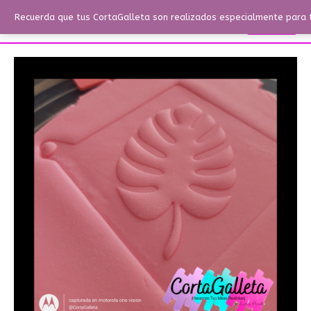
Ir
Menú
Recuerda que tus CortaGalleta son realizados especialmente para ti
Buscar
Menú
al
contenido
Texturizador
de
Hoja
7.5
cm
cantidad