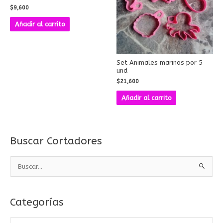
$
9,600
Añadir al carrito
Set Animales marinos por 5
und
$
21,600
Añadir al carrito
Buscar Cortadores
B
u
s
Categorías
c
a