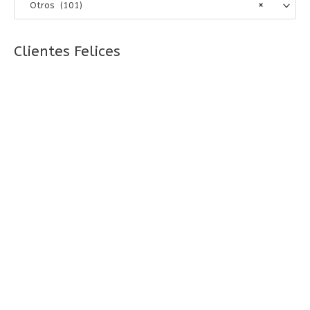
Otros (101)
×
r
p
o
Clientes Felices
r
: