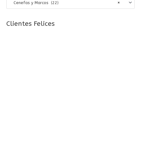
Cenefas y Marcos (22)
×
r
p
o
Clientes Felices
r
: