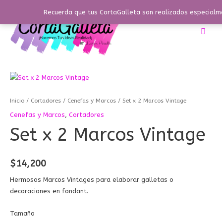
Ir
Recuerda que tus CortaGalleta son realizados especialme
al
contenido
Busc
Set
x
2
Marcos
Vintage
Inicio
/
Cortadores
/
Cenefas y Marcos
/ Set x 2 Marcos Vintage
cantidad
Cenefas y Marcos
,
Cortadores
Set x 2 Marcos Vintage
$
14,200
Hermosos Marcos Vintages para elaborar galletas o
decoraciones en fondant.
Tamaño