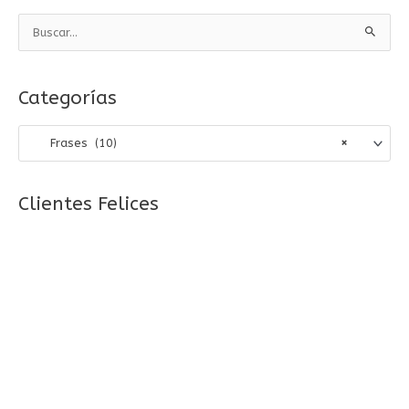
B
u
s
Categorías
c
a
Frases (10)
×
r
p
o
Clientes Felices
r
: