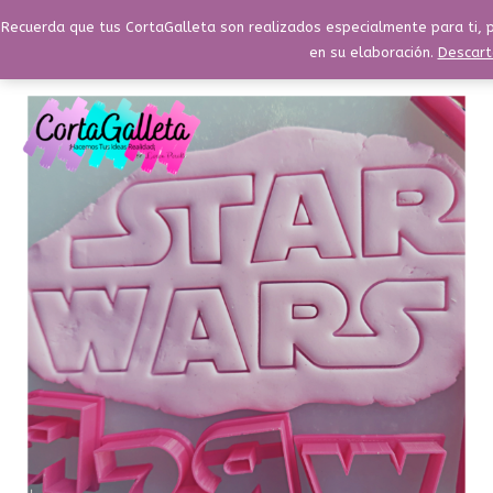
Ir
Menú
Recuerda que tus CortaGalleta son realizados especialmente para ti, p
Buscar
Menú
al
en su elaboración.
Descart
contenido
Set
Star
Wars
3
cm
cantidad