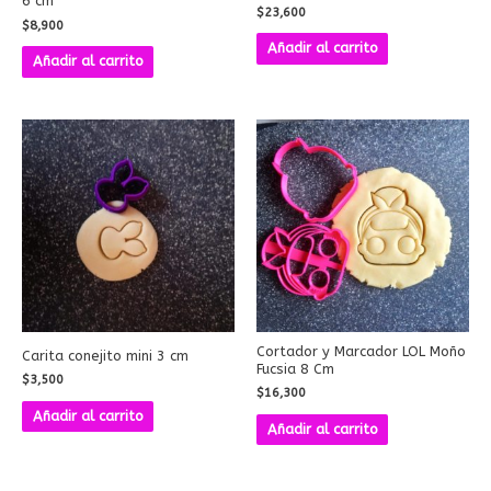
6 cm
$
23,600
$
8,900
Añadir al carrito
Añadir al carrito
Cortador y Marcador LOL Moño
Carita conejito mini 3 cm
Fucsia 8 Cm
$
3,500
$
16,300
Añadir al carrito
Añadir al carrito