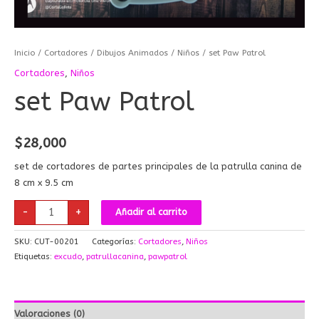
Inicio
/
Cortadores
/
Dibujos Animados
/
Niños
/ set Paw Patrol
Cortadores
,
Niños
set Paw Patrol
$
28,000
set de cortadores de partes principales de la patrulla canina de
8 cm x 9.5 cm
-
+
Añadir al carrito
SKU:
CUT-00201
Categorías:
Cortadores
,
Niños
Etiquetas:
excudo
,
patrullacanina
,
pawpatrol
Valoraciones (0)