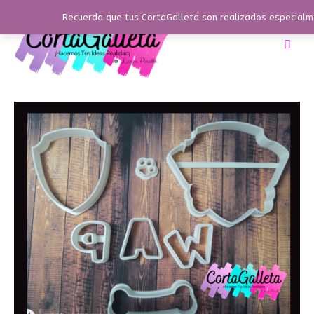
Ir
Recuerda que tus CortaGalleta son realizados especialme
al
contenido
Busc
set
Paw
Patrol
cantidad