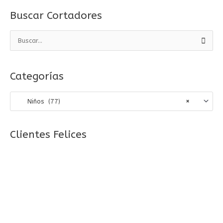
Buscar Cortadores
B
u
s
Categorías
c
a
Niños (77)
×
r
p
o
Clientes Felices
r
: