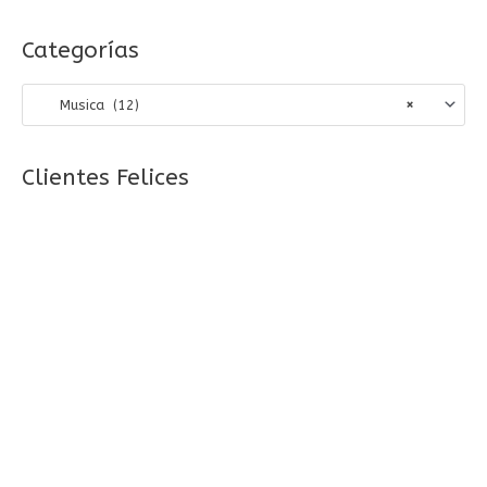
u
s
Categorías
c
a
Musica (12)
×
r
p
o
Clientes Felices
r
: