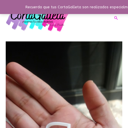
Ir
Recuerda que tus CortaGalleta son realizados especialme
al
contenido
Busca
Nota
Musical
Semicorchea
cantidad