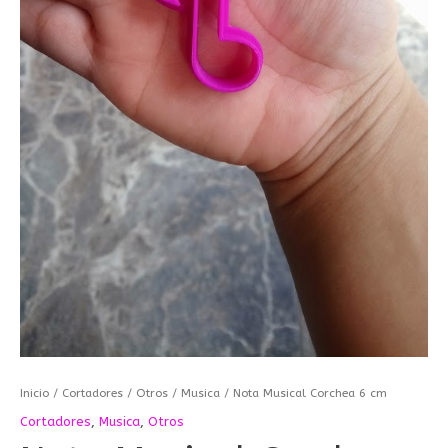
Inicio
/
Cortadores
/
Otros
/
Musica
/ Nota Musical Corchea 6 cm
Cortadores
,
Musica
,
Otros