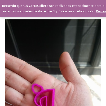
Ir
Menú
Recuerda que tus CortaGalleta son realizados especialmente para ti,
Buscar
Menú
al
este motivo pueden tardar entre 3 y 5 días en su elaboración.
Descar
contenido
Nota
Musical
Corchea
6
cm
cantidad