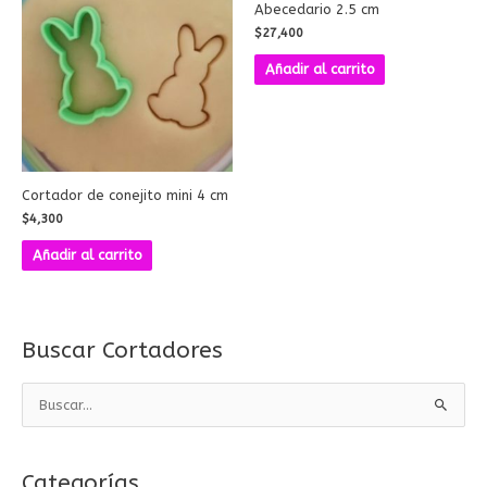
Abecedario 2.5 cm
$
27,400
Añadir al carrito
Cortador de conejito mini 4 cm
$
4,300
Añadir al carrito
Buscar Cortadores
B
u
s
Categorías