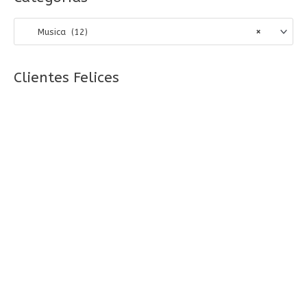
c
a
Musica (12)
×
r
p
o
Clientes Felices
r
: