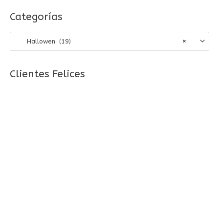
s
Categorías
c
a
Hallowen (19)
×
r
p
o
Clientes Felices
r
: