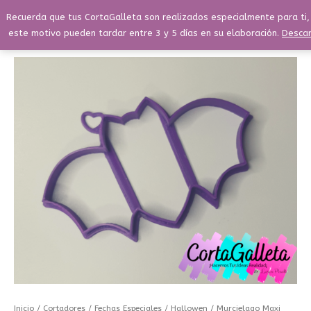
Ir
Menú
Recuerda que tus CortaGalleta son realizados especialmente para ti,
Buscar
Menú
al
este motivo pueden tardar entre 3 y 5 días en su elaboración.
Descar
contenido
Murcielago
Maxi
10cm
cantidad
Inicio
/
Cortadores
/
Fechas Especiales
/
Hallowen
/ Murcielago Maxi