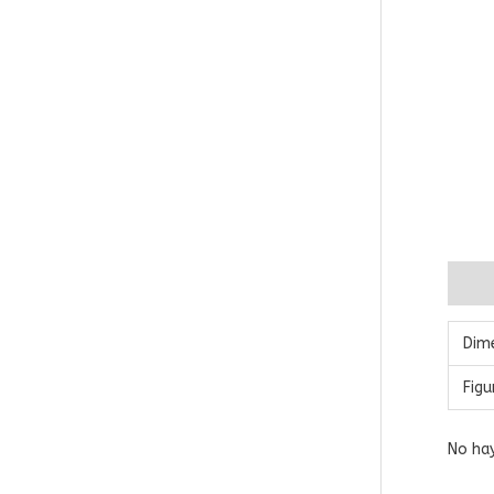
Inform
Dim
Figu
No hay