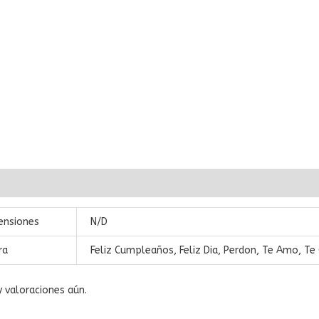
ación adicional
Valoraciones (0)
ensiones
N/D
ra
Feliz Cumpleaños, Feliz Dia, Perdon, Te Amo, Te
 valoraciones aún.