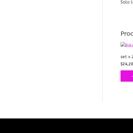
Solo l
Pro
set x 
$
24,2