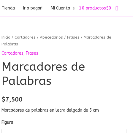
Buscar
Tienda
Ir a pagar!
Mi Cuenta
0 productos
$0
Marcadores
Inicio
/
Cortadores
/
Abecedarios
/
Frases
/ Marcadores de
de
Palabras
Palabras
cantidad
Cortadores
,
Frases
Marcadores de
Palabras
$
7,500
Marcadores de palabras en letra delgada de 5 cm
Figura