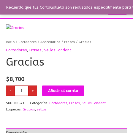
Ir
Menú
Recuerda que tus CortaGalleta son realizados especialmente para ti
Buscar
Menú
al
contenido
Gracias
cantidad
Inicio
/
Cortadores
/
Abecedarios
/
Frases
/ Gracias
Cortadores
,
Frases
,
Sellos Fondant
Gracias
$
8,700
-
+
Añadir al carrito
SKU:
00541
Categorías:
Cortadores
,
Frases
,
Sellos Fondant
Etiquetas:
Gracias
,
sellos
Descripción