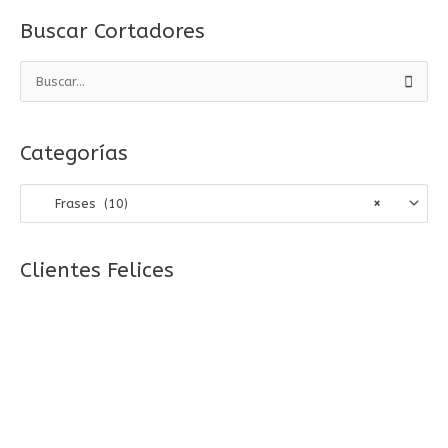
Buscar Cortadores
B
u
s
Categorías
c
a
Frases (10)
×
r
p
o
Clientes Felices
r
: