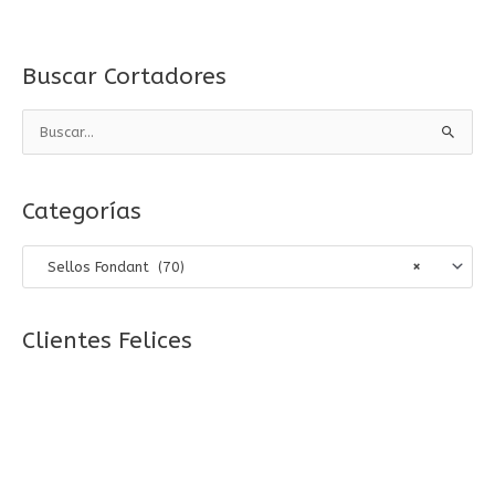
Buscar Cortadores
B
u
s
Categorías
c
a
Sellos Fondant (70)
×
r
p
o
Clientes Felices
r
: