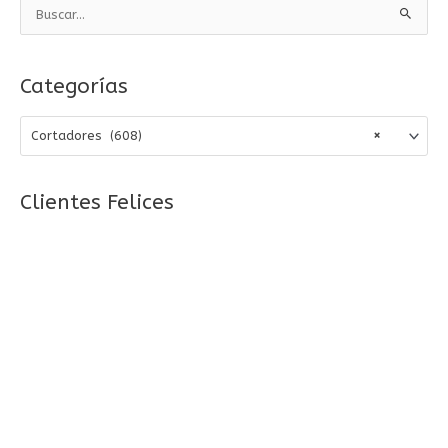
B
u
s
Categorías
c
a
Cortadores (608)
×
r
p
o
Clientes Felices
r
: