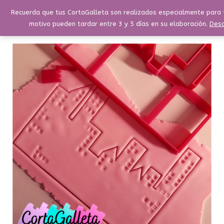
Ir
Menú
Recuerda que tus CortaGalleta son realizados especialmente para t
Buscar
Menú
al
motivo pueden tardar entre 3 y 5 días en su elaboración.
Desc
contenido
Edificio
Comic
10x16cm
cantidad