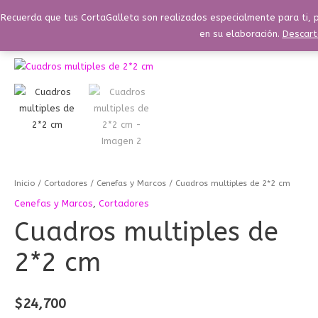
Ir
Menú
Recuerda que tus CortaGalleta son realizados especialmente para ti, p
Buscar
Menú
al
en su elaboración.
Descart
contenido
Cuadros
multiples
de
2*2
cm
cantidad
Inicio
/
Cortadores
/
Cenefas y Marcos
/ Cuadros multiples de 2*2 cm
Cenefas y Marcos
,
Cortadores
Cuadros multiples de
2*2 cm
$
24,700