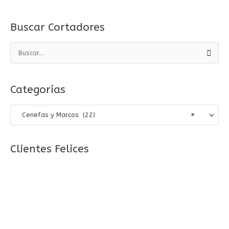
Buscar Cortadores
B
u
s
Categorías
c
a
Cenefas y Marcos (22)
×
r
p
o
Clientes Felices
r
: