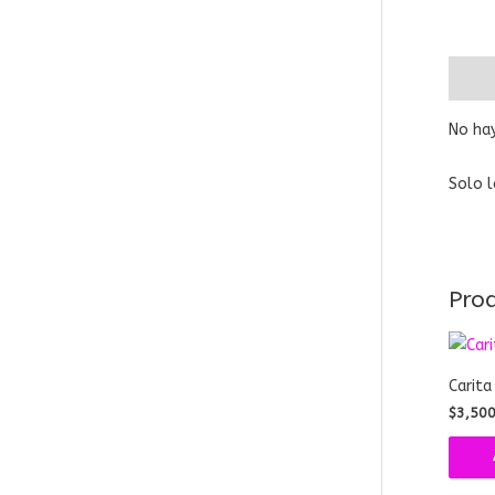
Valora
No hay
Solo l
Pro
Carita
$
3,50