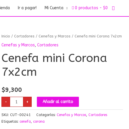
Buscar
ienda
Ir a pagar!
Mi Cuenta
0 productos
$0
Cenefa
Inicio
/
Cortadores
/
Cenefas y Marcos
/ Cenefa mini Corona 7x2cm
mini
Corona
Cenefas y Marcos
,
Cortadores
7x2cm
cantidad
Cenefa mini Corona
7x2cm
$
9,300
-
+
Añadir al carrito
SKU:
CUT-00241
Categorías:
Cenefas y Marcos
,
Cortadores
Etiquetas:
cenefa
,
corona