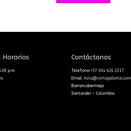
 Horarios
Contáctanos
5:30 p.m
Telefono:
+57 304 626 2217
es
Email:
hola@cortagalleta.com
Barrancabermeja
Santander – Colombia