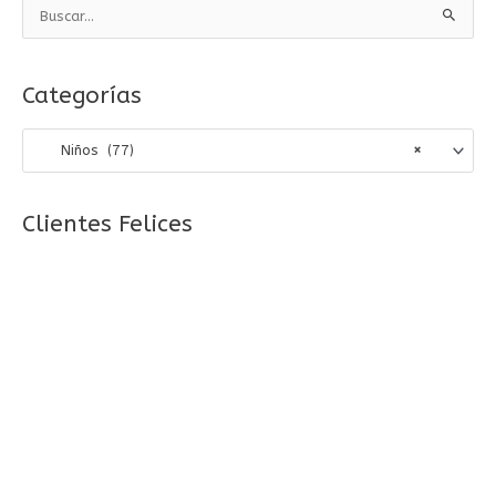
B
u
s
Categorías
c
a
Niños (77)
×
r
p
o
Clientes Felices
r
: