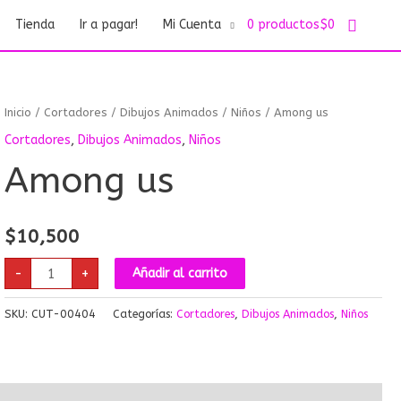
Buscar
Tienda
Ir a pagar!
Mi Cuenta
0 productos
$0
Among
Inicio
/
Cortadores
/
Dibujos Animados
/
Niños
/ Among us
us
cantidad
Cortadores
,
Dibujos Animados
,
Niños
Among us
$
10,500
-
+
Añadir al carrito
SKU:
CUT-00404
Categorías:
Cortadores
,
Dibujos Animados
,
Niños