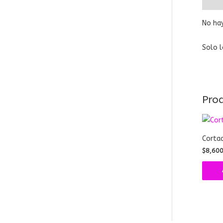
No hay
Solo l
Pro
Cortad
$
8,60