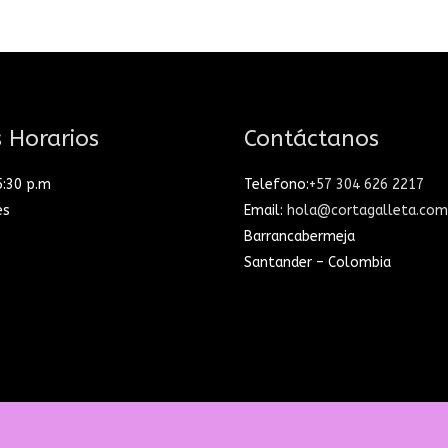
 Horarios
Contáctanos
5:30 p.m
Telefono:
+57 304 626 2217
es
Email:
hola@cortagalleta.com
Barrancabermeja
Santander – Colombia